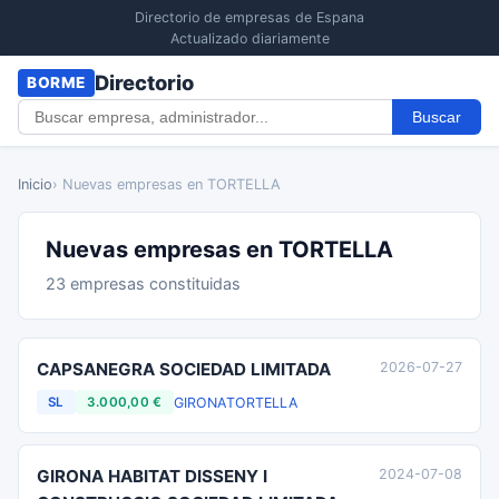
Directorio de empresas de Espana
Actualizado diariamente
Directorio
BORME
Buscar
Inicio
› Nuevas empresas en TORTELLA
Nuevas empresas en TORTELLA
23 empresas constituidas
CAPSANEGRA SOCIEDAD LIMITADA
2026-07-27
GIRONA
TORTELLA
SL
3.000,00 €
GIRONA HABITAT DISSENY I
2024-07-08