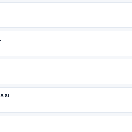
L
S SL