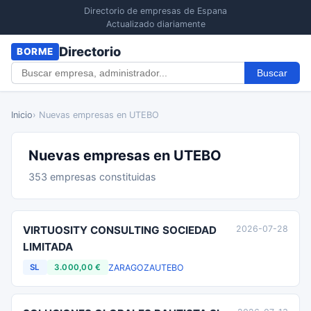
Directorio de empresas de Espana
Actualizado diariamente
Directorio
BORME
Buscar
Inicio
› Nuevas empresas en UTEBO
Nuevas empresas en UTEBO
353 empresas constituidas
VIRTUOSITY CONSULTING SOCIEDAD
2026-07-28
LIMITADA
ZARAGOZA
UTEBO
SL
3.000,00 €