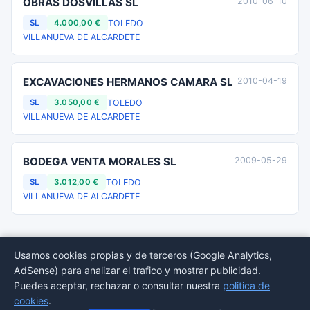
OBRAS DOSVILLAS SL
2010-06-10
TOLEDO
SL
4.000,00 €
VILLANUEVA DE ALCARDETE
EXCAVACIONES HERMANOS CAMARA SL
2010-04-19
TOLEDO
SL
3.050,00 €
VILLANUEVA DE ALCARDETE
BODEGA VENTA MORALES SL
2009-05-29
TOLEDO
SL
3.012,00 €
VILLANUEVA DE ALCARDETE
Usamos cookies propias y de terceros (Google Analytics,
AdSense) para analizar el trafico y mostrar publicidad.
© 2026 BORMEDirectorio — Datos publicos del Registro Mercantil
Puedes aceptar, rechazar o consultar nuestra
politica de
Provincias
Sectores
Estadisticas
Aviso
Privacidad
Cookies
Sitemap
cookies
.