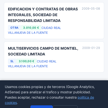
EDIFICACION Y CONTRATAS DE OBRAS
2009-05-08
INTEGRALES, SOCIEDAD DE
RESPONSABILIDAD LIMITADA
CIUDAD REAL
OTRA
3.010,00 €
VILLANUEVA DE LA FUENTE
MULTISERVICIOS CAMPO DE MONTIEL,
2009-01-29
SOCIEDAD LIMITADA
CIUDAD REAL
SL
3.100,00 €
VILLANUEVA DE LA FUENTE
Usamos cookies propias y de terceros (Google Analytics,
AdSense) para analizar el trafico y mostrar publicidad.
© 2026 BORMEDirectorio — Datos publicos del Registro Mercantil
Puedes aceptar, rechazar o consultar nuestra
politica de
Provincias
Sectores
Estadisticas
Aviso
Privacidad
Cookies
Sitemap
cookies
.
legal