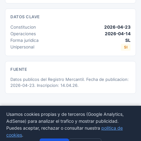
DATOS CLAVE
Constitucion
2026-04-23
Operaciones
2026-04-14
Forma juridica
SL
Unipersonal
SI
FUENTE
Datos publicos del Registro Mercantil. Fecha de publicacion:
2026-04-23. Inscripcion: 14.04.26.
Usamos cookies propias y de terceros (Google Analytics,
AdSense) para analizar el trafico y mostrar publicidad.
© 2026 BORMEDirectorio — Datos publicos del Registro Mercantil
Puedes aceptar, rechazar o consultar nuestra
politica de
Provincias
Sectores
Estadisticas
Aviso
Privacidad
Cookies
Sitemap
cookies
.
legal