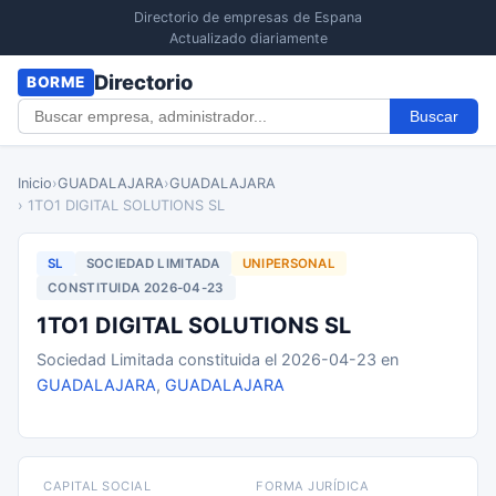
Directorio de empresas de Espana
Actualizado diariamente
Directorio
BORME
Buscar
Inicio
›
GUADALAJARA
›
GUADALAJARA
› 1TO1 DIGITAL SOLUTIONS SL
SL
SOCIEDAD LIMITADA
UNIPERSONAL
CONSTITUIDA 2026-04-23
1TO1 DIGITAL SOLUTIONS SL
Sociedad Limitada constituida el 2026-04-23 en
GUADALAJARA
,
GUADALAJARA
CAPITAL SOCIAL
FORMA JURÍDICA