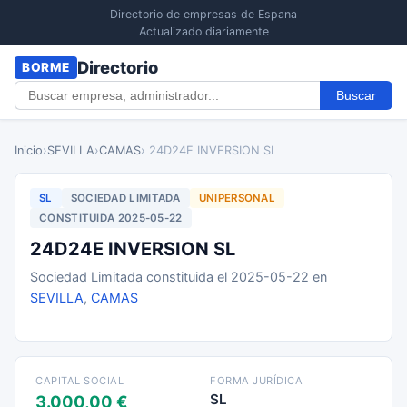
Directorio de empresas de Espana
Actualizado diariamente
Directorio
BORME
Buscar
Inicio
›
SEVILLA
›
CAMAS
› 24D24E INVERSION SL
SL
SOCIEDAD LIMITADA
UNIPERSONAL
CONSTITUIDA 2025-05-22
24D24E INVERSION SL
Sociedad Limitada constituida el 2025-05-22 en
SEVILLA
,
CAMAS
CAPITAL SOCIAL
FORMA JURÍDICA
SL
3.000,00 €