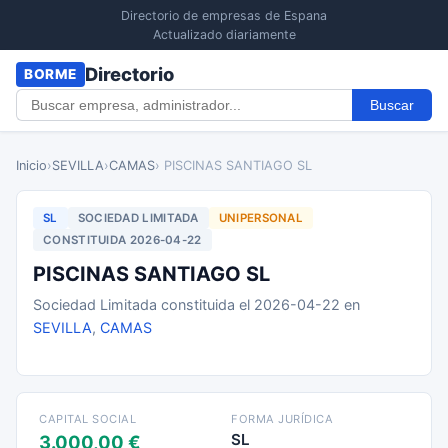
Directorio de empresas de Espana
Actualizado diariamente
Directorio
BORME
Buscar
Inicio
›
SEVILLA
›
CAMAS
› PISCINAS SANTIAGO SL
SL
SOCIEDAD LIMITADA
UNIPERSONAL
CONSTITUIDA 2026-04-22
PISCINAS SANTIAGO SL
Sociedad Limitada constituida el 2026-04-22 en
SEVILLA
,
CAMAS
CAPITAL SOCIAL
FORMA JURÍDICA
SL
3.000,00 €