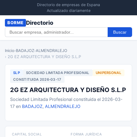
Directorio de empresas de Espana
Actualizado diariamente
Directorio
BORME
Buscar
Inicio
›
BADAJOZ
›
ALMENDRALEJO
› 2G EZ ARQUITECTURA Y DISEÑO S.L.P
SLP
SOCIEDAD LIMITADA PROFESIONAL
UNIPERSONAL
CONSTITUIDA 2026-03-17
2G EZ ARQUITECTURA Y DISEÑO S.L.P
Sociedad Limitada Profesional constituida el 2026-03-
17 en
BADAJOZ
,
ALMENDRALEJO
CAPITAL SOCIAL
FORMA JURÍDICA