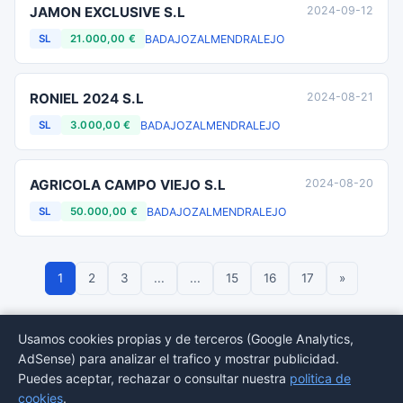
JAMON EXCLUSIVE S.L
2024-09-12
BADAJOZ
ALMENDRALEJO
SL
21.000,00 €
RONIEL 2024 S.L
2024-08-21
BADAJOZ
ALMENDRALEJO
SL
3.000,00 €
AGRICOLA CAMPO VIEJO S.L
2024-08-20
BADAJOZ
ALMENDRALEJO
SL
50.000,00 €
1
2
3
...
...
15
16
17
»
Usamos cookies propias y de terceros (Google Analytics,
AdSense) para analizar el trafico y mostrar publicidad.
© 2026 BORMEDirectorio — Datos publicos del Registro Mercantil
Puedes aceptar, rechazar o consultar nuestra
politica de
Provincias
Sectores
Estadisticas
Aviso
Privacidad
Cookies
Sitemap
cookies
.