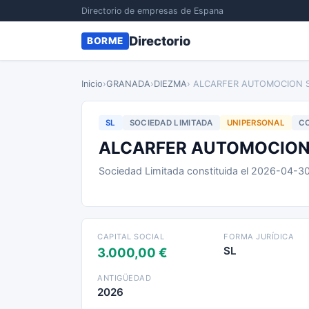
Directorio de empresas de Espana
Directorio
BORME
Inicio
›
GRANADA
›
DIEZMA
› ALCARFER AUTOMOCION S
SL
SOCIEDAD LIMITADA
UNIPERSONAL
CO
ALCARFER AUTOMOCION 
Sociedad Limitada constituida el 2026-04-3
CAPITAL SOCIAL
FORMA JURÍDICA
SL
3.000,00 €
ANTIGÜEDAD
2026