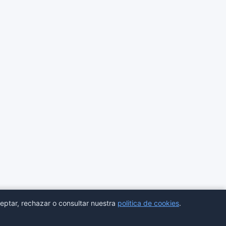
eptar, rechazar o consultar nuestra
politica de cookies
.
ores
Estadisticas
Aviso legal
Privacidad
Cookies
Sitemap