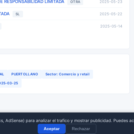
DE RESPONSABILIDAD LIMITADA
2025-05-23
OTRA
TADA
2025-05-22
SL
2025-05-14
EAL
PUERTOLLANO
Sector: Comercio y retail
2025-03-25
s, AdSense) para analizar el trafico y mostrar publicidad. Puedes ac
tro Mercantil
Provincias
Sect
Aceptar
Rechazar