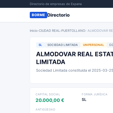
Directorio de empresas de Espana
Directorio
BORME
Inicio
›
CIUDAD REAL
›
PUERTOLLANO
› ALMODOVAR RE
SL
SOCIEDAD LIMITADA
UNIPERSONAL
CO
ALMODOVAR REAL ESTAT
LIMITADA
Sociedad Limitada constituida el 2025-03-2
CAPITAL SOCIAL
FORMA JURÍDICA
SL
20.000,00 €
ANTIGÜEDAD