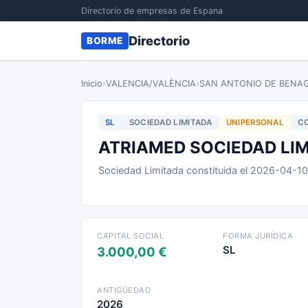
Directorio de empresas de Espana
Directorio
BORME
Inicio
›
VALENCIA/VALÈNCIA
›
SAN ANTONIO DE BENA
SL
SOCIEDAD LIMITADA
UNIPERSONAL
CO
ATRIAMED SOCIEDAD LI
Sociedad Limitada constituida el 2026-04-1
CAPITAL SOCIAL
FORMA JURÍDICA
SL
3.000,00 €
ANTIGÜEDAD
2026