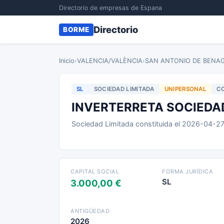
Directorio de empresas de Espana
Directorio
BORME
Inicio
›
VALENCIA/VALÈNCIA
›
SAN ANTONIO DE BENA
SL
SOCIEDAD LIMITADA
UNIPERSONAL
CO
INVERTERRETA SOCIEDA
Sociedad Limitada constituida el 2026-04-2
CAPITAL SOCIAL
FORMA JURÍDICA
SL
3.000,00 €
ANTIGÜEDAD
2026