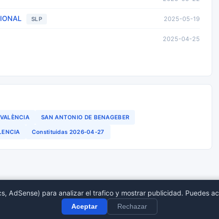
SIONAL
2025-05-19
SLP
2025-04-25
/VALÈNCIA
SAN ANTONIO DE BENAGEBER
LENCIA
Constituidas 2026-04-27
s, AdSense) para analizar el trafico y mostrar publicidad. Puedes ac
tro Mercantil
Provincias
Sect
Aceptar
Rechazar