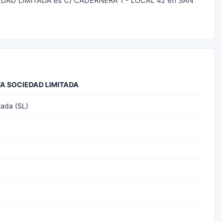
CIEDAD LIMITADA es C/ CADERNERA 1 - LOCAL 42 en SAN
A SOCIEDAD LIMITADA
tada (SL)