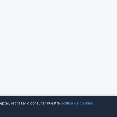
eptar, rechazar o consultar nuestra
politica de cookies
.
ores
Estadisticas
Aviso legal
Privacidad
Cookies
Sitemap