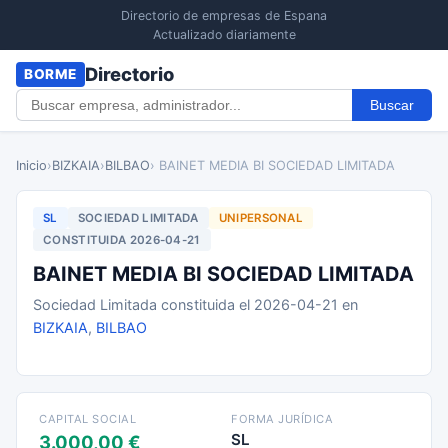
Directorio de empresas de Espana
Actualizado diariamente
Directorio
BORME
Buscar
Inicio
›
BIZKAIA
›
BILBAO
› BAINET MEDIA BI SOCIEDAD LIMITADA
SL
SOCIEDAD LIMITADA
UNIPERSONAL
CONSTITUIDA 2026-04-21
BAINET MEDIA BI SOCIEDAD LIMITADA
Sociedad Limitada constituida el 2026-04-21 en
BIZKAIA
,
BILBAO
CAPITAL SOCIAL
FORMA JURÍDICA
SL
3.000,00 €