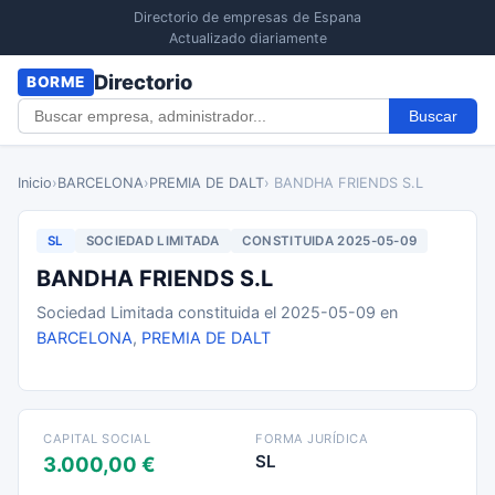
Directorio de empresas de Espana
Actualizado diariamente
Directorio
BORME
Buscar
Inicio
›
BARCELONA
›
PREMIA DE DALT
› BANDHA FRIENDS S.L
SL
SOCIEDAD LIMITADA
CONSTITUIDA 2025-05-09
BANDHA FRIENDS S.L
Sociedad Limitada constituida el 2025-05-09 en
BARCELONA
,
PREMIA DE DALT
CAPITAL SOCIAL
FORMA JURÍDICA
SL
3.000,00 €