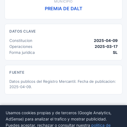
MUNICIPIO
PREMIA DE DALT
DATOS CLAVE
Constitucion
2025-04-09
Operaciones
2025-03-17
Forma juridica
SL
FUENTE
Datos publicos del Registro Mercantil. Fecha de publicacion:
2025-04-09.
Usamos cookies propias y de terceros (Google Analytics,
AdSense) para analizar el trafico y mostrar publicidad.
© 2026 BORMEDirectorio — Datos publicos del Registro Mercantil
Puedes aceptar, rechazar o consultar nuestra
politica de