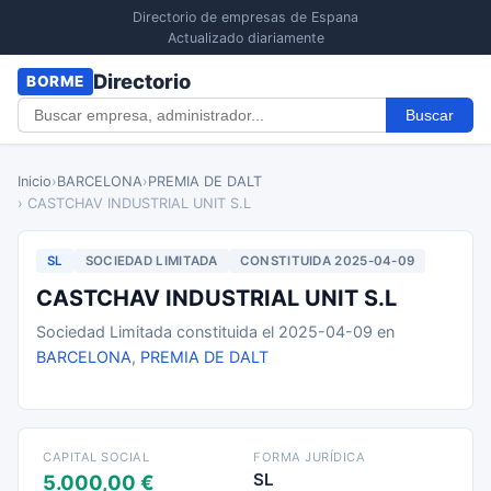
Directorio de empresas de Espana
Actualizado diariamente
Directorio
BORME
Buscar
Inicio
›
BARCELONA
›
PREMIA DE DALT
› CASTCHAV INDUSTRIAL UNIT S.L
SL
SOCIEDAD LIMITADA
CONSTITUIDA 2025-04-09
CASTCHAV INDUSTRIAL UNIT S.L
Sociedad Limitada constituida el 2025-04-09 en
BARCELONA
,
PREMIA DE DALT
CAPITAL SOCIAL
FORMA JURÍDICA
SL
5.000,00 €