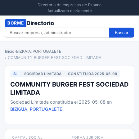
Directorio de empresas de Espana
Actualizado diariamente
Directorio
BORME
Buscar
Inicio
›
BIZKAIA
›
PORTUGALETE
› COMMUNITY BURGER FEST SOCIEDAD LIMITADA
SL
SOCIEDAD LIMITADA
CONSTITUIDA 2025-05-08
COMMUNITY BURGER FEST SOCIEDAD
LIMITADA
Sociedad Limitada constituida el 2025-05-08 en
BIZKAIA
,
PORTUGALETE
CAPITAL SOCIAL
FORMA JURÍDICA