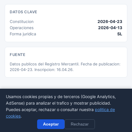
DATOS CLAVE
Constitucion
2026-04-23
Operaciones
2026-04-13
Forma juridica
SL
FUENTE
Datos publicos del Registro Mercantil. Fecha de publicacion:
2026-04-23. Inscripcion: 16.04.26.
Usamos cookies propias y de terceros (Google Analytics,
AdSense) para analizar el trafico y mostrar publicidad.
© 2026 BORMEDirectorio — Datos publicos del Registro Mercantil
Puedes aceptar, rechazar o consultar nuestra
politica de
Provincias
Sectores
Estadisticas
Aviso
Privacidad
Cookies
Sitemap
cookies
.
legal
Aceptar
Rechazar