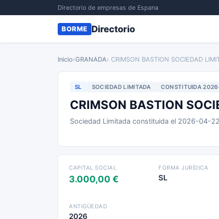
Directorio de empresas de Espana
Directorio
BORME
Inicio
›
GRANADA
› CRIMSON BASTION SOCIEDAD LIMI
SL
SOCIEDAD LIMITADA
CONSTITUIDA 2026
CRIMSON BASTION SOCI
Sociedad Limitada constituida el 2026-04-2
CAPITAL SOCIAL
FORMA JURÍDICA
SL
3.000,00 €
ANTIGÜEDAD
2026