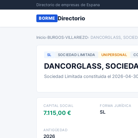
Directorio de empresas de Espana
Directorio
BORME
Inicio
›
BURGOS
›
VILLARIEZO
› DANCORGLASS, SOCIED
SL
SOCIEDAD LIMITADA
UNIPERSONAL
CO
DANCORGLASS, SOCIEDA
Sociedad Limitada constituida el 2026-04-3
CAPITAL SOCIAL
FORMA JURÍDICA
SL
7.115,00 €
ANTIGÜEDAD
2026