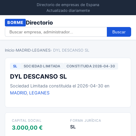
Directorio de empresas de Espana
Actualizado diariamente
Directorio
BORME
Buscar
Inicio
›
MADRID
›
LEGANES
› DYL DESCANSO SL
SL
SOCIEDAD LIMITADA
CONSTITUIDA 2026-04-30
DYL DESCANSO SL
Sociedad Limitada constituida el 2026-04-30 en
MADRID
,
LEGANES
CAPITAL SOCIAL
FORMA JURÍDICA
SL
3.000,00 €