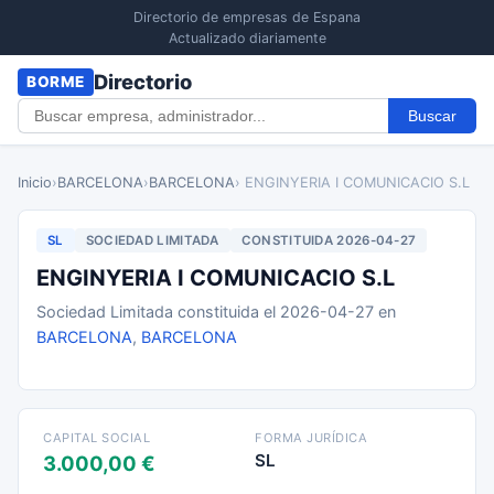
Directorio de empresas de Espana
Actualizado diariamente
Directorio
BORME
Buscar
Inicio
›
BARCELONA
›
BARCELONA
› ENGINYERIA I COMUNICACIO S.L
SL
SOCIEDAD LIMITADA
CONSTITUIDA 2026-04-27
ENGINYERIA I COMUNICACIO S.L
Sociedad Limitada constituida el 2026-04-27 en
BARCELONA
,
BARCELONA
CAPITAL SOCIAL
FORMA JURÍDICA
SL
3.000,00 €