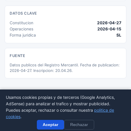
DATOS CLAVE
Constitucion
2026-04-27
Operaciones
2026-04-15
Forma juridica
SL
FUENTE
Datos publicos del Registro Mercantil. Fecha de publicacion:
2026-04-27. Inscripcion: 20.04.26.
Usamos cookies propias y de terceros (Google Analytics,
AdSense) para analizar el trafico y mostrar publicidad.
© 2026 BORMEDirectorio — Datos publicos del Registro Mercantil
Puedes aceptar, rechazar o consultar nuestra
politica de
Provincias
Sectores
Estadisticas
Aviso
Privacidad
Cookies
Sitemap
cookies
.
legal
Aceptar
Rechazar