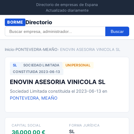
Directorio de empresas de Espana
Actualizado diariamente
Directorio
BORME
Buscar
Inicio
›
PONTEVEDRA
›
MEAÑO
› ENOVIN ASESORIA VINICOLA SL
SL
SOCIEDAD LIMITADA
UNIPERSONAL
CONSTITUIDA 2023-06-13
ENOVIN ASESORIA VINICOLA SL
Sociedad Limitada constituida el 2023-06-13 en
PONTEVEDRA
,
MEAÑO
CAPITAL SOCIAL
FORMA JURÍDICA
SL
36.000,00 €