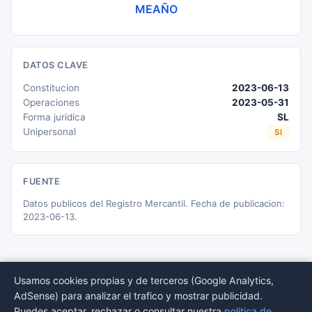
MEAÑO
DATOS CLAVE
Constitucion
2023-06-13
Operaciones
2023-05-31
Forma juridica
SL
Unipersonal
SI
FUENTE
Datos publicos del Registro Mercantil. Fecha de publicacion:
2023-06-13.
Usamos cookies propias y de terceros (Google Analytics,
AdSense) para analizar el trafico y mostrar publicidad.
© 2026 BORMEDirectorio — Datos publicos del Registro Mercantil
Puedes aceptar, rechazar o consultar nuestra
politica de