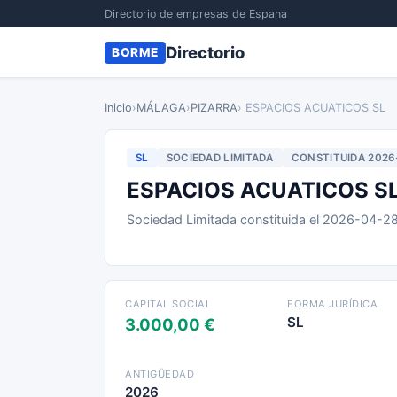
Directorio de empresas de Espana
Directorio
BORME
Inicio
›
MÁLAGA
›
PIZARRA
› ESPACIOS ACUATICOS SL
SL
SOCIEDAD LIMITADA
CONSTITUIDA 2026
ESPACIOS ACUATICOS S
Sociedad Limitada constituida el 2026-04-2
CAPITAL SOCIAL
FORMA JURÍDICA
SL
3.000,00 €
ANTIGÜEDAD
2026