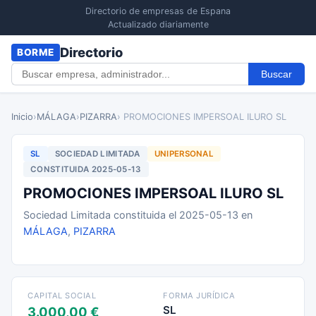
Directorio de empresas de Espana
Actualizado diariamente
Directorio
BORME
Buscar
Inicio
›
MÁLAGA
›
PIZARRA
› PROMOCIONES IMPERSOAL ILURO SL
SL
SOCIEDAD LIMITADA
UNIPERSONAL
CONSTITUIDA 2025-05-13
PROMOCIONES IMPERSOAL ILURO SL
Sociedad Limitada constituida el 2025-05-13 en
MÁLAGA
,
PIZARRA
CAPITAL SOCIAL
FORMA JURÍDICA
SL
3.000,00 €