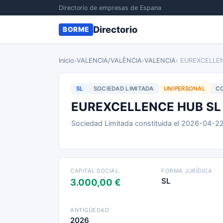
Directorio de empresas de Espana
Directorio
BORME
Inicio
›
VALENCIA/VALÈNCIA
›
VALENCIA
› EUREXCELLE
SL
SOCIEDAD LIMITADA
UNIPERSONAL
CO
EUREXCELLENCE HUB SL
Sociedad Limitada constituida el 2026-04-2
CAPITAL SOCIAL
FORMA JURÍDICA
SL
3.000,00 €
ANTIGÜEDAD
2026