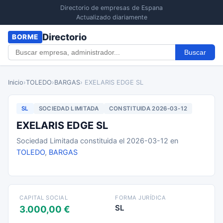
Directorio de empresas de Espana
Actualizado diariamente
Directorio
BORME
Buscar
Inicio
›
TOLEDO
›
BARGAS
› EXELARIS EDGE SL
SL
SOCIEDAD LIMITADA
CONSTITUIDA 2026-03-12
EXELARIS EDGE SL
Sociedad Limitada constituida el 2026-03-12 en
TOLEDO
,
BARGAS
CAPITAL SOCIAL
FORMA JURÍDICA
SL
3.000,00 €