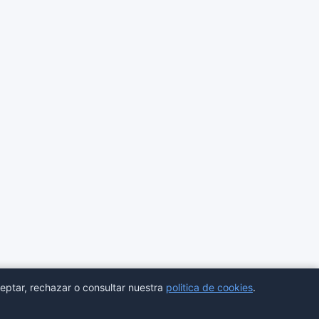
eptar, rechazar o consultar nuestra
politica de cookies
.
ores
Estadisticas
Aviso legal
Privacidad
Cookies
Sitemap