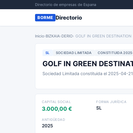
Directorio de empresas de Espana
Directorio
BORME
Inicio
›
BIZKAIA
›
DERIO
› GOLF IN GREEN DESTINATION
SL
SOCIEDAD LIMITADA
CONSTITUIDA 2025
GOLF IN GREEN DESTINA
Sociedad Limitada constituida el 2025-04-2
CAPITAL SOCIAL
FORMA JURÍDICA
SL
3.000,00 €
ANTIGÜEDAD
2025