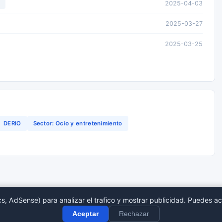
2025-04-03
L
2025-03-27
2025-03-25
DERIO
Sector: Ocio y entretenimiento
s, AdSense) para analizar el trafico y mostrar publicidad. Puedes ac
tro Mercantil
Provincias
Sect
Aceptar
Rechazar