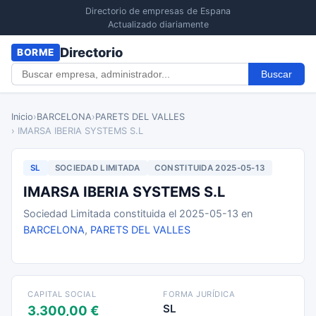
Directorio de empresas de Espana
Actualizado diariamente
Directorio
BORME
Buscar
Inicio
›
BARCELONA
›
PARETS DEL VALLES
› IMARSA IBERIA SYSTEMS S.L
SL
SOCIEDAD LIMITADA
CONSTITUIDA 2025-05-13
IMARSA IBERIA SYSTEMS S.L
Sociedad Limitada constituida el 2025-05-13 en
BARCELONA
,
PARETS DEL VALLES
CAPITAL SOCIAL
FORMA JURÍDICA
SL
3.300,00 €