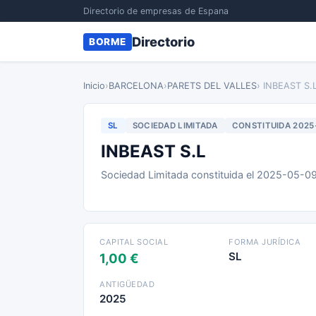
Directorio de empresas de Espana
Directorio
BORME
Inicio
›
BARCELONA
›
PARETS DEL VALLES
› INBEAST S.
SL
SOCIEDAD LIMITADA
CONSTITUIDA 2025
INBEAST S.L
Sociedad Limitada constituida el 2025-05-0
CAPITAL SOCIAL
FORMA JURÍDICA
SL
1,00 €
ANTIGÜEDAD
2025