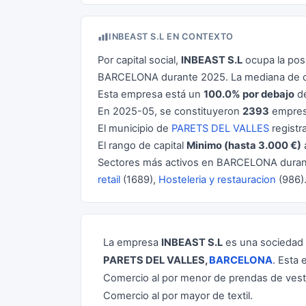
INBEAST S.L EN CONTEXTO
Por capital social,
INBEAST S.L
ocupa la pos
BARCELONA durante 2025. La mediana de ca
Esta empresa está un
100.0% por debajo
de
En 2025-05, se constituyeron
2393
empres
El municipio de
PARETS DEL VALLES
registr
El rango de capital
Minimo (hasta 3.000 €)
Sectores más activos en BARCELONA dura
retail
(1689),
Hosteleria y restauracion
(986)
La empresa
INBEAST S.L
es una
sociedad 
PARETS DEL VALLES,
BARCELONA
. Esta 
Comercio al por menor de prendas de vesti
Comercio al por mayor de textil.