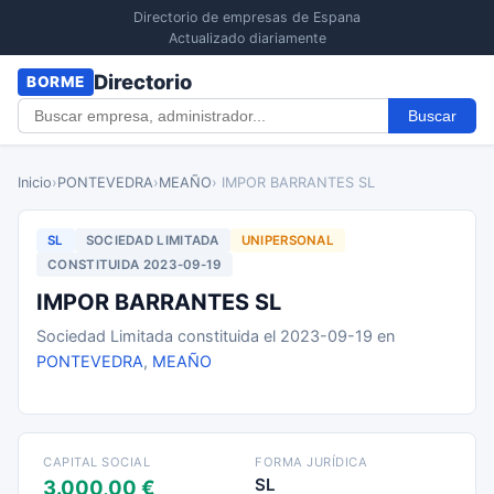
Directorio de empresas de Espana
Actualizado diariamente
Directorio
BORME
Buscar
Inicio
›
PONTEVEDRA
›
MEAÑO
› IMPOR BARRANTES SL
SL
SOCIEDAD LIMITADA
UNIPERSONAL
CONSTITUIDA 2023-09-19
IMPOR BARRANTES SL
Sociedad Limitada constituida el 2023-09-19 en
PONTEVEDRA
,
MEAÑO
CAPITAL SOCIAL
FORMA JURÍDICA
SL
3.000,00 €