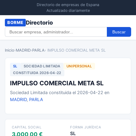
Directorio de empresas de Espana
Actualizado diariamente
Directorio
BORME
Buscar
Inicio
›
MADRID
›
PARLA
› IMPULSO COMERCIAL META SL
SL
SOCIEDAD LIMITADA
UNIPERSONAL
CONSTITUIDA 2026-04-22
IMPULSO COMERCIAL META SL
Sociedad Limitada constituida el 2026-04-22 en
MADRID
,
PARLA
CAPITAL SOCIAL
FORMA JURÍDICA
SL
3.000,00 €