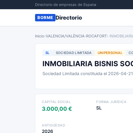
Directorio de empresas de Espana
Directorio
BORME
Inicio
›
VALENCIA/VALÈNCIA
›
ROCAFORT
› INMOBILIAR
SL
SOCIEDAD LIMITADA
UNIPERSONAL
CO
INMOBILIARIA BISNIS SO
Sociedad Limitada constituida el 2026-04-2
CAPITAL SOCIAL
FORMA JURÍDICA
SL
3.000,00 €
ANTIGÜEDAD
2026