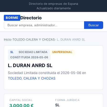
Directorio de empresas de Espana
Actualizado diariamente
Directorio
BORME
Buscar
Inicio
›
TOLEDO
›
CALERA Y CHOZAS
› L. DURAN ANRD SL
SL
SOCIEDAD LIMITADA
UNIPERSONAL
CONSTITUIDA 2026-05-06
L. DURAN ANRD SL
Sociedad Limitada constituida el 2026-05-06 en
TOLEDO
,
CALERA Y CHOZAS
CAPITAL SOCIAL
FORMA JURÍDICA
SL
3.000,00 €