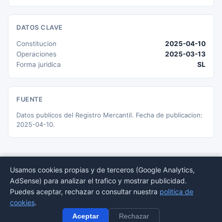
DATOS CLAVE
Constitucion
2025-04-10
Operaciones
2025-03-13
Forma juridica
SL
FUENTE
Datos publicos del Registro Mercantil. Fecha de publicacion:
2025-04-10.
Usamos cookies propias y de terceros (Google Analytics,
AdSense) para analizar el trafico y mostrar publicidad.
© 2026 BORMEDirectorio — Datos publicos del Registro Mercantil
Puedes aceptar, rechazar o consultar nuestra
politica de
Provincias
Sectores
Estadisticas
Aviso
Privacidad
Cookies
Sitemap
cookies
.
legal
Aceptar
Rechazar