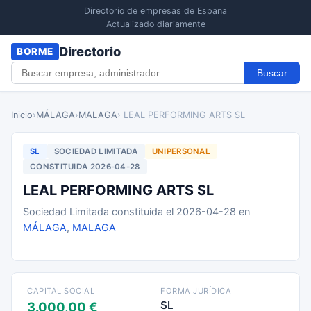
Directorio de empresas de Espana
Actualizado diariamente
Directorio
BORME
Buscar
Inicio
›
MÁLAGA
›
MALAGA
› LEAL PERFORMING ARTS SL
SL
SOCIEDAD LIMITADA
UNIPERSONAL
CONSTITUIDA 2026-04-28
LEAL PERFORMING ARTS SL
Sociedad Limitada constituida el 2026-04-28 en
MÁLAGA
,
MALAGA
CAPITAL SOCIAL
FORMA JURÍDICA
SL
3.000,00 €