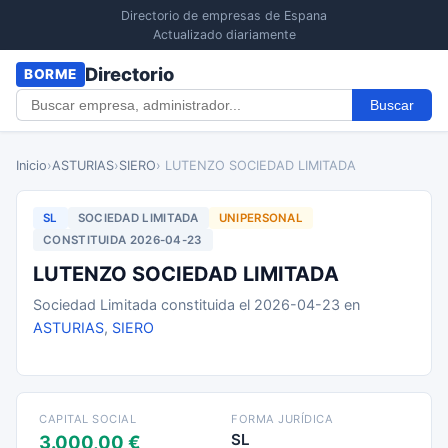
Directorio de empresas de Espana
Actualizado diariamente
Directorio
BORME
Buscar
Inicio
›
ASTURIAS
›
SIERO
› LUTENZO SOCIEDAD LIMITADA
SL
SOCIEDAD LIMITADA
UNIPERSONAL
CONSTITUIDA 2026-04-23
LUTENZO SOCIEDAD LIMITADA
Sociedad Limitada constituida el 2026-04-23 en
ASTURIAS
,
SIERO
CAPITAL SOCIAL
FORMA JURÍDICA
SL
3.000,00 €