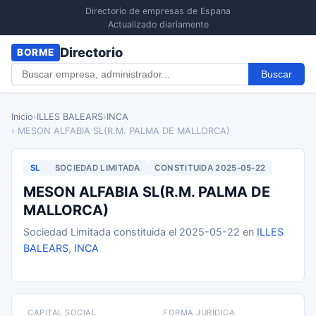
Directorio de empresas de Espana
Actualizado diariamente
Directorio
BORME
Buscar
Inicio
›
ILLES BALEARS
›
INCA
› MESON ALFABIA SL(R.M. PALMA DE MALLORCA)
SL
SOCIEDAD LIMITADA
CONSTITUIDA 2025-05-22
MESON ALFABIA SL(R.M. PALMA DE
MALLORCA)
Sociedad Limitada constituida el 2025-05-22 en
ILLES
BALEARS
,
INCA
CAPITAL SOCIAL
FORMA JURÍDICA