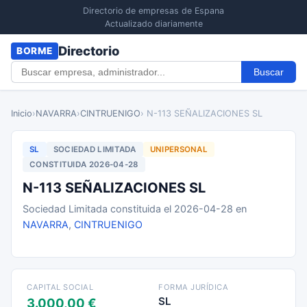
Directorio de empresas de Espana
Actualizado diariamente
Directorio
BORME
Buscar
Inicio
›
NAVARRA
›
CINTRUENIGO
› N-113 SEÑALIZACIONES SL
SL
SOCIEDAD LIMITADA
UNIPERSONAL
CONSTITUIDA 2026-04-28
N-113 SEÑALIZACIONES SL
Sociedad Limitada constituida el 2026-04-28 en
NAVARRA
,
CINTRUENIGO
CAPITAL SOCIAL
FORMA JURÍDICA
SL
3.000,00 €