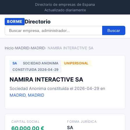
Directorio de empresas de Espana
Actualizado diariamente
Directorio
BORME
Buscar
Inicio
›
MADRID
›
MADRID
› NAMIRA INTERACTIVE SA
SA
SOCIEDAD ANONIMA
UNIPERSONAL
CONSTITUIDA 2026-04-29
NAMIRA INTERACTIVE SA
Sociedad Anonima constituida el 2026-04-29 en
MADRID
,
MADRID
CAPITAL SOCIAL
FORMA JURÍDICA
SA
60.000,00 €