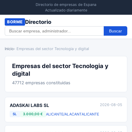
Directorio de empresas de Espana
Actualizado diariamente
Directorio
BORME
Buscar
Inicio
› Empresas del sector Tecnologia y digital
Empresas del sector Tecnologia y
digital
47712 empresas constituidas
ADASKAI LABS SL
2026-08-05
ALICANTE/ALACANT
ALICANTE
SL
3.000,00 €