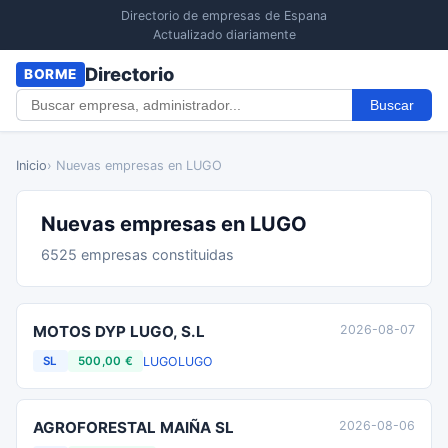
Directorio de empresas de Espana
Actualizado diariamente
Directorio
BORME
Buscar
Inicio
› Nuevas empresas en LUGO
Nuevas empresas en LUGO
6525 empresas constituidas
MOTOS DYP LUGO, S.L
2026-08-07
LUGO
LUGO
SL
500,00 €
AGROFORESTAL MAIÑA SL
2026-08-06