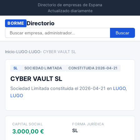
Directorio de empresas de Espana
Actualizado diariamente
Directorio
BORME
Buscar
Inicio
›
LUGO
›
LUGO
› CYBER VAULT SL
SL
SOCIEDAD LIMITADA
CONSTITUIDA 2026-04-21
CYBER VAULT SL
Sociedad Limitada constituida el 2026-04-21 en
LUGO
,
LUGO
CAPITAL SOCIAL
FORMA JURÍDICA
SL
3.000,00 €