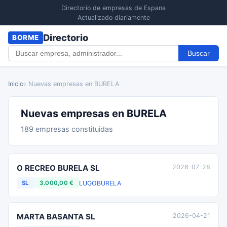
Directorio de empresas de Espana
Actualizado diariamente
Directorio
BORME
Buscar
Inicio
› Nuevas empresas en BURELA
Nuevas empresas en BURELA
189 empresas constituidas
O RECREO BURELA SL
2026-07-28
LUGO
BURELA
SL
3.000,00 €
MARTA BASANTA SL
2026-04-21