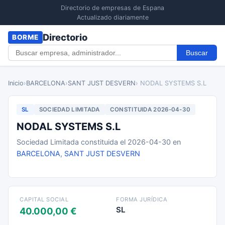
Directorio de empresas de Espana
Actualizado diariamente
Directorio
BORME
Buscar
Inicio
›
BARCELONA
›
SANT JUST DESVERN
› NODAL SYSTEMS S.L
SL
SOCIEDAD LIMITADA
CONSTITUIDA 2026-04-30
NODAL SYSTEMS S.L
Sociedad Limitada constituida el 2026-04-30 en
BARCELONA
,
SANT JUST DESVERN
CAPITAL SOCIAL
FORMA JURÍDICA
SL
40.000,00 €