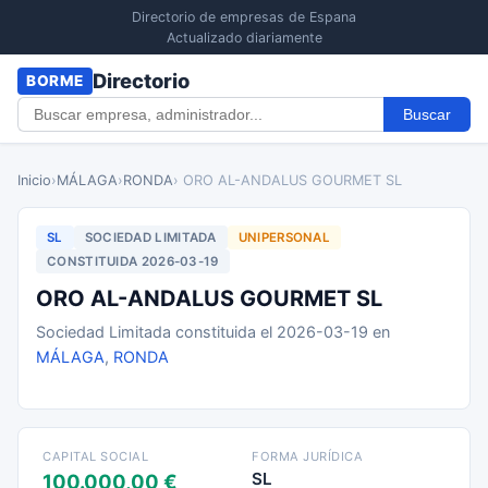
Directorio de empresas de Espana
Actualizado diariamente
Directorio
BORME
Buscar
Inicio
›
MÁLAGA
›
RONDA
› ORO AL-ANDALUS GOURMET SL
SL
SOCIEDAD LIMITADA
UNIPERSONAL
CONSTITUIDA 2026-03-19
ORO AL-ANDALUS GOURMET SL
Sociedad Limitada constituida el 2026-03-19 en
MÁLAGA
,
RONDA
CAPITAL SOCIAL
FORMA JURÍDICA
SL
100.000,00 €