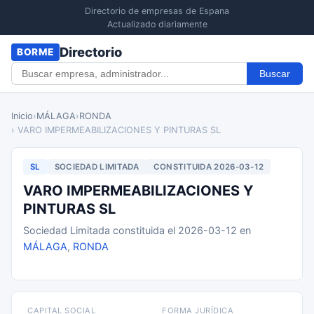
Directorio de empresas de Espana
Actualizado diariamente
Directorio
BORME
Buscar
Inicio
›
MÁLAGA
›
RONDA
› VARO IMPERMEABILIZACIONES Y PINTURAS SL
SL
SOCIEDAD LIMITADA
CONSTITUIDA 2026-03-12
VARO IMPERMEABILIZACIONES Y
PINTURAS SL
Sociedad Limitada constituida el 2026-03-12 en
MÁLAGA
,
RONDA
CAPITAL SOCIAL
FORMA JURÍDICA