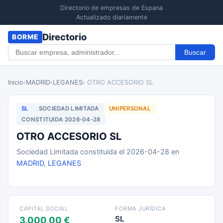
Directorio de empresas de Espana
Actualizado diariamente
Directorio
BORME
Buscar
Inicio
›
MADRID
›
LEGANES
› OTRO ACCESORIO SL
SL
SOCIEDAD LIMITADA
UNIPERSONAL
CONSTITUIDA 2026-04-28
OTRO ACCESORIO SL
Sociedad Limitada constituida el 2026-04-28 en
MADRID
,
LEGANES
CAPITAL SOCIAL
FORMA JURÍDICA
SL
3.000,00 €