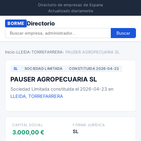
Directorio de empresas de Espana
Actualizado diariamente
Directorio
BORME
Buscar
Inicio
›
LLEIDA
›
TORREFARRERA
› PAUSER AGROPECUARIA SL
SL
SOCIEDAD LIMITADA
CONSTITUIDA 2026-04-23
PAUSER AGROPECUARIA SL
Sociedad Limitada constituida el 2026-04-23 en
LLEIDA
,
TORREFARRERA
CAPITAL SOCIAL
FORMA JURÍDICA
SL
3.000,00 €