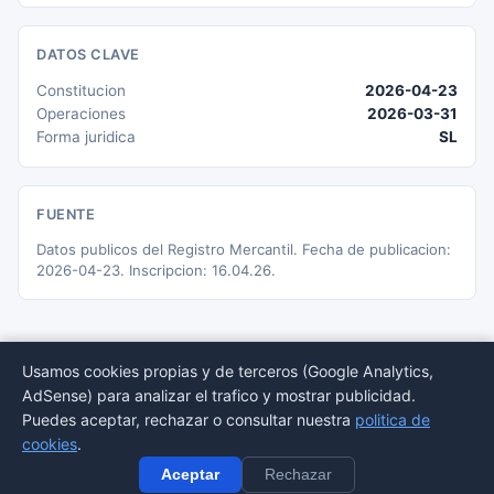
DATOS CLAVE
Constitucion
2026-04-23
Operaciones
2026-03-31
Forma juridica
SL
FUENTE
Datos publicos del Registro Mercantil. Fecha de publicacion:
2026-04-23. Inscripcion: 16.04.26.
Usamos cookies propias y de terceros (Google Analytics,
AdSense) para analizar el trafico y mostrar publicidad.
© 2026 BORMEDirectorio — Datos publicos del Registro Mercantil
Puedes aceptar, rechazar o consultar nuestra
politica de
Provincias
Sectores
Estadisticas
Aviso
Privacidad
Cookies
Sitemap
cookies
.
legal
Aceptar
Rechazar